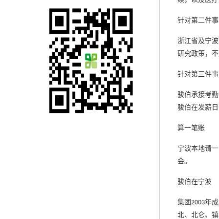
针对第二件事
浙江省及宁波
研究政策，不
针对第三件事
骏伯承接考勤
骏伯在发薪日
算一笔账
宁波本地请一
会。
骏伯在宁波
集团
年成
2003
北、北仑、镇