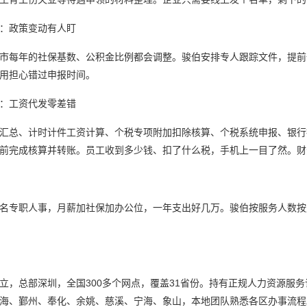
：政策变动有人盯
市每年的社保基数、公积金比例都会调整。骏伯安排专人跟踪文件，提前
用担心错过申报时间。
：工资代发零差错
汇总、计时计件工资计算、个税专项附加扣除核算、个税系统申报、银行
前完成核算并转账。员工收到多少钱、扣了什么税，手机上一目了然。财
名专职人事，月薪加社保加办公位，一年支出好几万。骏伯按服务人数按
立，总部深圳，全国
300
多个网点，覆盖
31
省份。持有正规人力资源服务
海、鄞州、奉化、余姚、慈溪、宁海、象山，本地团队熟悉各区办事流程